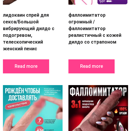
лидокаин спрей для
фаллоимитатор
секса/Большой
огромный /
вибрирующий дилдо с
фаллоимитатор
подогревом,
реалистичный с кожей
телескопический
дилдо со страпоном
женский пенис
Read more
Read more