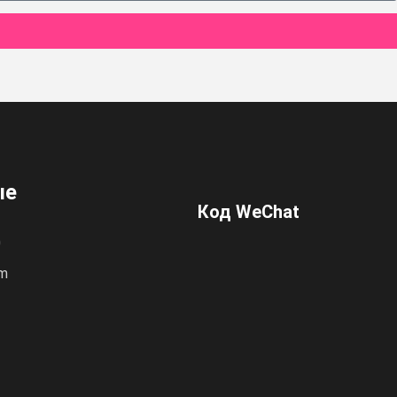
ые
Код WeChat
0
om