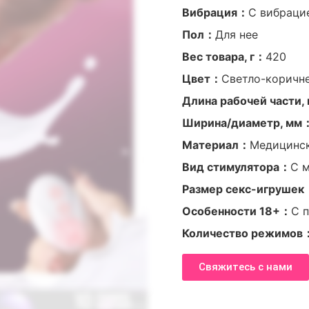
Вибрация：
С вибраци
Пол：
Для нее
Вес товара, г：
420
Цвет：
Светло-коричн
Длина рабочей части
Ширина/диаметр, мм
Материал：
Медицинск
Вид стимулятора：
С 
Размер секс-игрушек
Особенности 18+：
С 
Количество режимов
Свяжитесь с нами