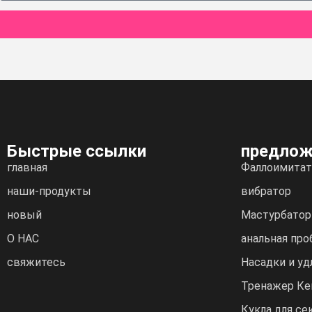
Быстрые ссылки
предлож
главная
Фаллоимитат
наши-продукты
вибратор
новый
Мастурбатор
О НАС
анальная про
свяжитесь
Насадки и уд
Тренажер Ке
Кукла для се