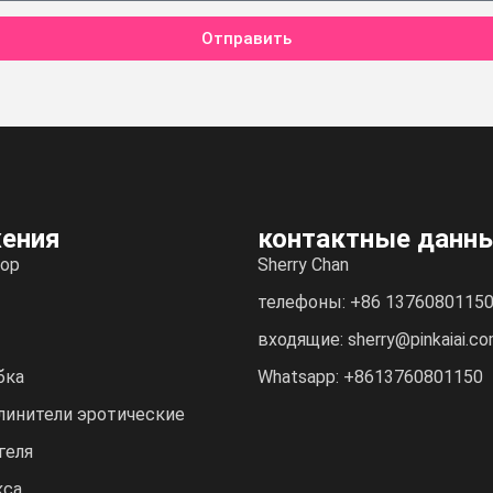
Отправить
ения
контактные данн
ор
Sherry Chan
телефоны: +86 1376080115
входящие: sherry@pinkaiai.c
бка
Whatsapp: +8613760801150
линители эротические
геля
кса