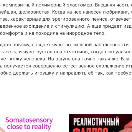
н композитный полимерный эластомер. Внешняя часть 
ейшая, шелковистая. Когда на нее нанесен любрикант,
тва, характерные для эрегированного пениса, отвечает
веренное вхождение и стимуляцию. А еще придает изд
скомфорта и не походила на инородное тело.
годаря объему, создает чувство сильной наполненност
 есть, и чувствуется она отчетливо, тогда сексуально
яет кожу человека. На ощупь она точно такая же. Бла
а получается совершенно естественное скольжение иг
обно держать игрушку и направлять её так, как требуе