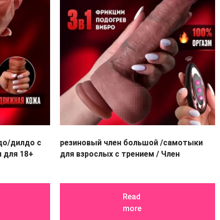
до/дилдо с
резиновый член большой /самотыки
 для 18+
для взрослых с трением / Член
Read
more