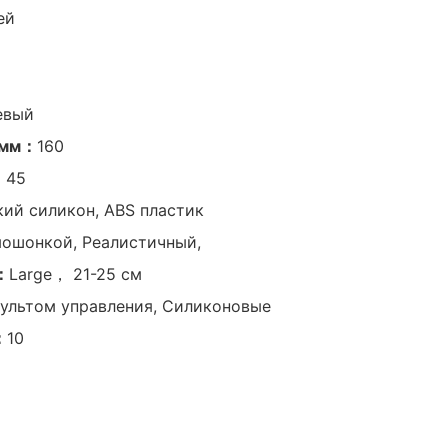
ей
евый
, мм：
160
：
45
ий силикон, ABS пластик
мошонкой, Реалистичный,
：
Large， 21-25 см
пультом управления, Силиконовые
：
10