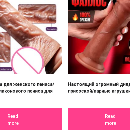
а для женского пениса/
Настоящий огромный дил
ликонового пениса для
присоской/парные игрушки
Read
Read
more
more