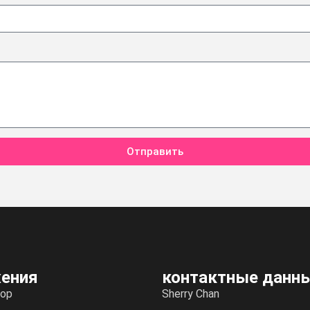
Отправить
ения
контактные данн
ор
Sherry Chan