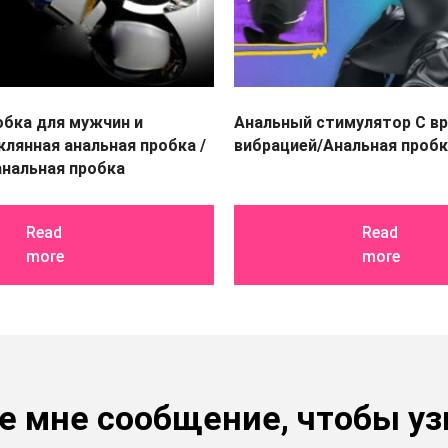
обка для мужчин и
Анальный стимулятор С в
лянная анальная пробка /
вибрацией/Анальная проб
анальная пробка
Read
Read
more
more
е мне сообщение, чтобы уз