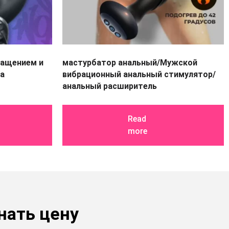
ращением и
мастурбатор анальный/Мужской
ка
вибрационный анальный стимулятор/
анальный расширитель
Read
more
нать цену