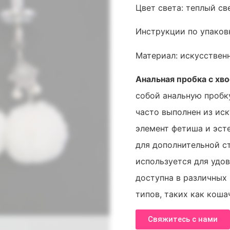
Цвет света: теплый св
Инструкции по упаковк
Материал: искусствен
Анальная пробка с хв
собой анальную пробк
часто выполнен из иск
элемент фетиша и эст
для дополнительной с
используется для удо
доступна в различных
типов, таких как коша
Свяжитесь с нами