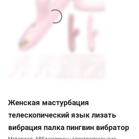
Женская мастурбация
телескопический язык лизать
вибрация палка пингвин вибратор
Материал: ABS+силикон+электропокрытие