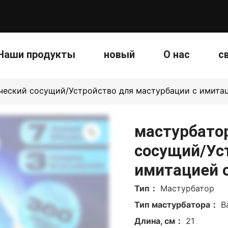
Наши продукты
новый
О нас
с
ческий сосущий/Устройство для мастурбации с имитац
мастурбато
сосущий/Ус
имитацией 
Тип：
Мастурбатор
Тип мастурбатора：
В
Длина, см：
21