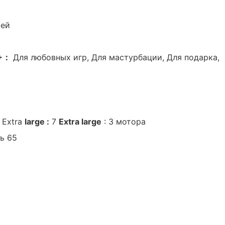
ией
8+：
Для любовных игр, Для мастурбации, Для подарка,
Extra
large
:
7
Extra
large
:
3
мотора
ть
65