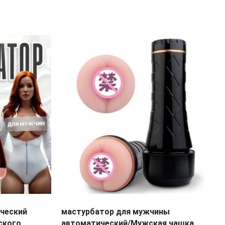
ический
мастурбатор для мужчины
ского
автоматический/Мужская чашка