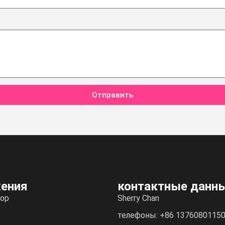
Отправить
ения
контактные данн
ор
Sherry Chan
телефоны: +86 1376080115