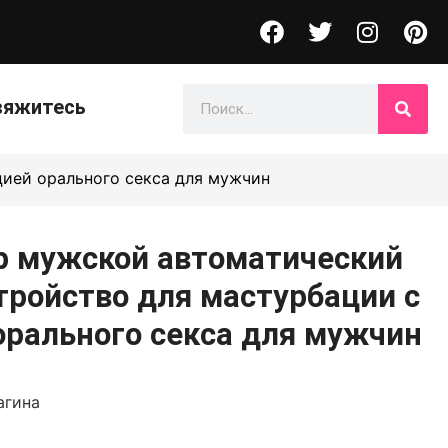
вяжитесь
ией орального секса для мужчин
р мужской автоматический
тройство для мастурбации с
орального секса для мужчин
агина