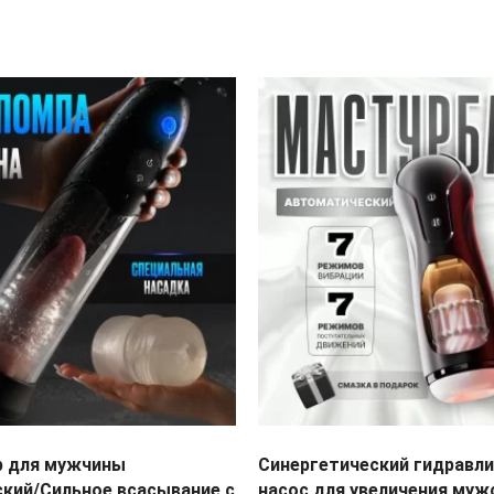
р для мужчины
Синергетический гидравл
кий/Сильное всасывание с
насос для увеличения муж