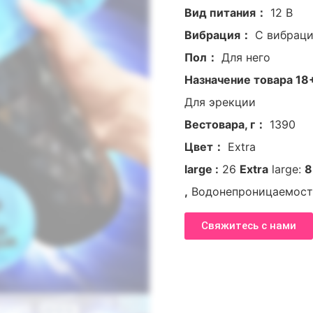
Вид питания：
12 В
Вибрация：
С вибрац
Пол：
Для него
Назначение товара 1
Для эрекции
Вестовара, г：
1390
Цвет：
Extra
large
:
26
Extra
large:
8
,
Водонепроницаемос
Свяжитесь с нами