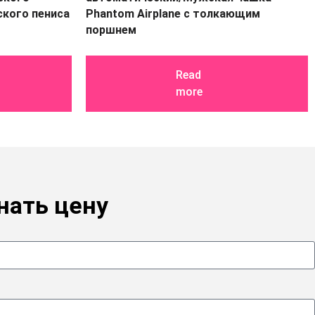
ского пениса
Phantom Airplane с толкающим
поршнем
Read
more
нать цену