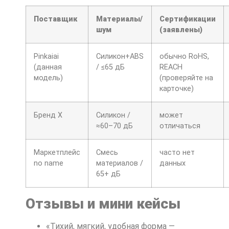
Поставщик
Материалы/
Сертификации
шум
(заявлены)
Pinkaiai
Силикон+ABS
обычно RoHS,
(данная
/ ≤65 дБ
REACH
модель)
(проверяйте на
карточке)
Бренд X
Силикон /
может
≈60–70 дБ
отличаться
Маркетплейс
Смесь
часто нет
no name
материалов /
данных
65+ дБ
Отзывы и мини кейсы
«Тихий, мягкий, удобная форма —