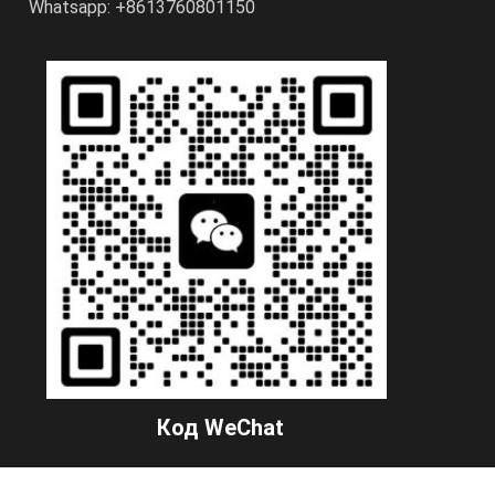
Whatsapp: +8613760801150
Код WeChat