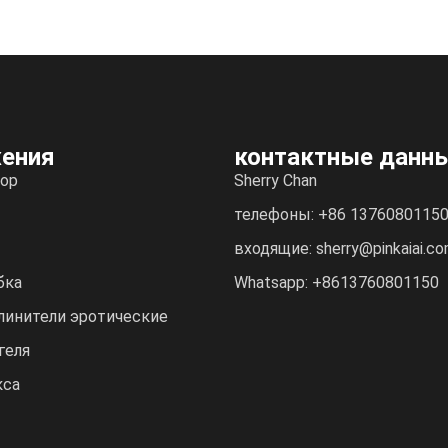
ения
контактные данн
ор
Sherry Chan
телефоны: +86 1376080115
входящие: sherry@pinkaiai.c
бка
Whatsapp: +8613760801150
линители эротические
геля
кса