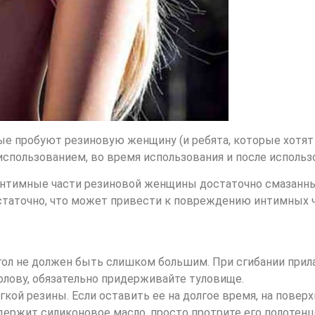
ые пробуют резиновую женщину (и ребята, которые хотят п
использованием, во время использования и после использ
нтимные части резиновой женщины достаточно смазанным
статочно, что может привести к повреждению интимных ч
гол не должен быть слишком большим. При сгибании прила
голову, обязательно придерживайте туловище.
гкой резины. Если оставить ее на долгое время, на повер
держит силиконовое масло, просто протрите его полотенц