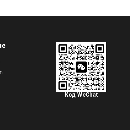
ые
0
om
Код WeChat